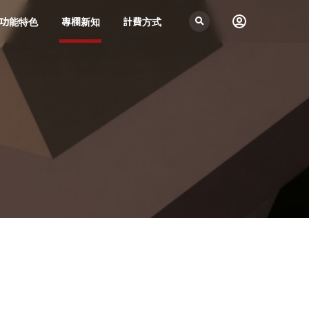
功能特色
專欄新知
計費方式