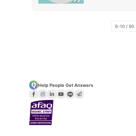
6-10 / 90
Help People Get Answers