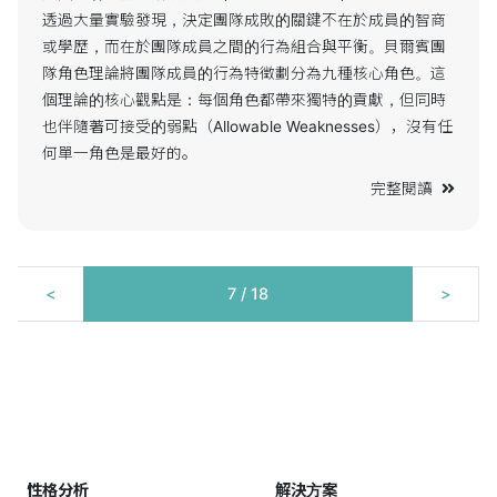
透過大量實驗發現，決定團隊成敗的關鍵不在於成員的智商
或學歷，而在於團隊成員之間的行為組合與平衡。貝爾賓團
隊角色理論將團隊成員的行為特徵劃分為九種核心角色。這
個理論的核心觀點是：每個角色都帶來獨特的貢獻，但同時
也伴隨著可接受的弱點（Allowable Weaknesses），沒有任
何單一角色是最好的。
完整閱讀
<
7
/ 18
>
(current)
性格分析
解決方案