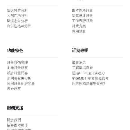
個人特質分析
團隊性格評量
人際性格分析
招募選才評量
職涯志向分析
工作表現評量
合併性格AI分析
計費方案
費用試算
功能特色
近期專欄
評量發佈管理
最新消息
企業評量題庫
了解職場潛能
設計評量問卷
透過DISC提升溝通力
多問卷合併分析
掌握MBTI學會換位思考
協同評量他評問卷
原來熊貓是職場菁英?
搜尋題庫
服務支援
關於我們
招募團隊夥伴