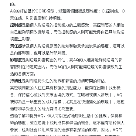
的。
AQ的評估基於CORE模型，涵蓋四個關鍵反應維度：C.控制感、O.
責任感、R.影響度和E.持續性。
控制感
是指個人對逆境的控制能力的主觀感受，高控制感的人相信
自己能夠積極改變環境，而低控制感的人則可能覺得自己無法對逆
境產生影響。
責任感
涉及個人對逆境原因的認知和願意承擔後果的態度，這可以
是內部歸因，也可以是外部歸因。
影響度
是對逆境影響範圍的評估，高AQ的人通常能夠將逆境的影
響限制在特定範圍內，而低AQ的人則可能讓逆境的影響擴散到生
活的各個方面。
持續性
是對問題持久性的認識和影響的持續時間的評估。
高逆境商數的人往往具有較強的抗壓能力，能夠在困難中找出機
會、保持信心並找到突破困境的方式。在職場或個人發展中，AQ
被認為是一項重要的成功指標，尤其是在快速變化的環境中，這種
適應和承受壓力的能力變得尤為重要。
透過了解和提升AQ，個人可以更好地應對生活中的挑戰，保持積
極的態度，並在逆境中找到成長和學習的機會。這不僅有助於個人
發展，也對社會和組織層面的進步有著深遠的影響。因此，AQ的