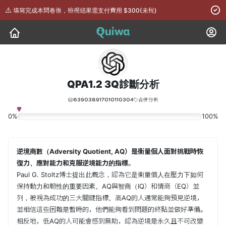
⚠️
填寫完成本問卷後，檢視結果需支付費用 $300(未稅)
QPA1.2 3Q診斷分析
639038917010110304
合併分析
0%
100%
逆境商數（Adversity Quotient, AQ）是衡量個人面對挑戰時恢
復力、應對能力和克服逆境能力的指標
。
Paul G. Stoltz博士提出此概念，認為它是衡量個人在壓力下如何
保持動力和韌性的重要因素。AQ與智商（IQ）和情商（EQ）並
列，被視為成功的三大關鍵指標。高AQ的人通常能夠預見逆境，
並相信這些困難是暫時的，他們能夠看到問題的終點並做好準備。
相反地，低AQ的人可能會感到無助，認為逆境是永久且不可改變