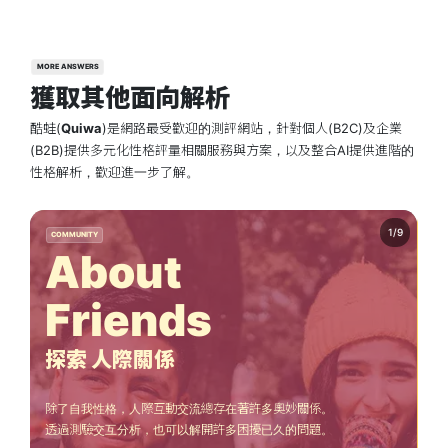
MORE ANSWERS
獲取其他面向解析
酷蛙(
Quiwa
)是網路最受歡迎的測評網站，針對個人(B2C)及企業
(B2B)提供多元化性格評量相關服務與方案，以及整合AI提供進階的
性格解析，歡迎進一步了解。
COMMUNITY
PE
About
Friends
探索 人際關係
除了自我性格，人際互動交流總存在著許多奧妙關係。
透
透過測驗交互分析，也可以解開許多困擾已久的問題。
用