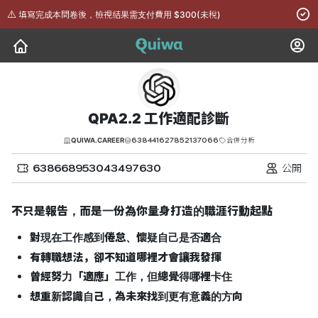
⚠️
填寫完成本問卷後，檢視結果需支付費用 $300(未稅)
QPA2.2 工作適配診斷
638441627852137066
QUIWA.CAREER
合併分析
638668953043497630
公開
不只是報告，而是一份為你量身打造的職涯行動起點
對現在工作感到倦怠、懷疑自己是否適合
有轉職想法，卻不知道哪裡才會讓我發揮
曾經努力「適應」工作，但總覺得哪裡卡住
想重新認識自己，為未來找到更有意義的方向