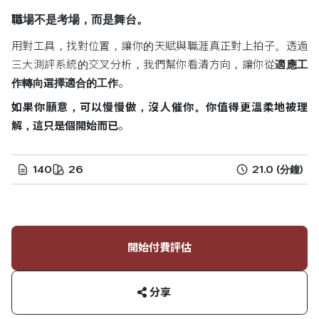
職場不是考場，而是舞台。
用對工具，找對位置，讓你的天賦與職涯真正對上拍子。透過
三大測評系統的交叉分析，我們幫你看清方向，讓你從
適應工
作轉向選擇適合的工作
。
如果你願意，可以慢慢做，沒人催你。你值得更溫柔地被理
解，這只是個開始而已
。
140
26
21.0
(分鐘)
開始付費評估
分享