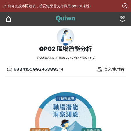
⚠️
填寫完成本問卷後，檢視結果需支付費用 $999(未稅)
QP02 職場潛能分析
638397845774004442
QUIWA.NET
638415099245389314
登入使用者