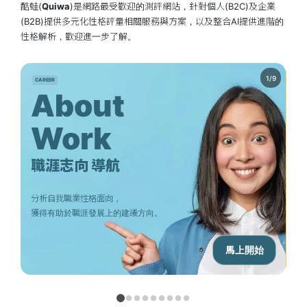
酷蛙(
Quiwa
)是網路最受歡迎的測評網站，針對個人(B2C)及企業
(B2B)提供多元化性格評量相關服務與方案，以及整合AI提供進階的
性格解析，歡迎進一步了解。
CAREER
PE
About
Work
職涯志向 導航
分析自我職業性格面向，
透
獲得有助於職涯發展上的建議方向。
用
馬上開始