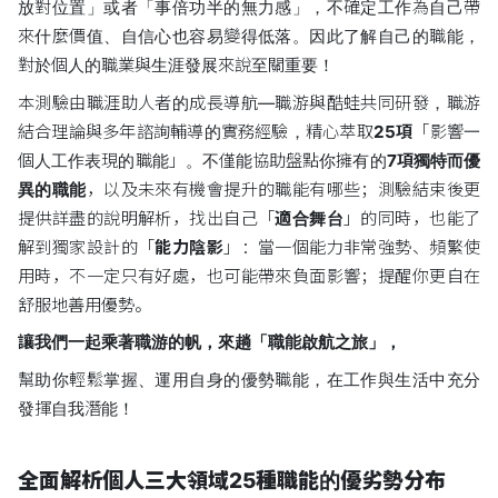
放對位置」或者「事倍功半的無力感」，不確定工作為自己帶
來什麼價值、自信心也容易變得低落。因此了解自己的職能，
對於個人的職業與生涯發展來說至關重要！
本測驗由職涯助人者的成長導航—職游與酷蛙共同研發，職游
結合理論與多年諮詢輔導的實務經驗，精心萃取
25項
「影響一
個人工作表現的職能」。不僅能協助盤點你擁有的
7項獨特而優
異的職能
，以及未來有機會提升的職能有哪些；測驗結束後更
提供詳盡的說明解析，找出自己「
適合舞台
」的同時，也能了
解到獨家設計的「
能力陰影
」：當一個能力非常強勢、頻繁使
用時，不一定只有好處，也可能帶來負面影響；提醒你更自在
舒服地善用優勢。
讓我們一起乘著職游的帆，來趟「職能啟航之旅」，
幫助你輕鬆掌握、運用自身的優勢職能，在工作與生活中充分
發揮自我潛能！
全面解析個人三大領域25種職能的優劣勢分布