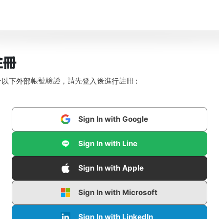
註冊
以下外部帳號驗證，請先登入後進行註冊 :
Sign In with Google
Sign In with Line
Sign In with Apple
Sign In with Microsoft
Sign In with LinkedIn