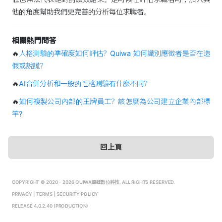
他的角度幫助我們更完善的分析每位求職者。
相關熱門問答
🔥
人格測驗的準確度如何評估？Quiwa 如何識別應徵者是否在造
假或說謊？
🔥
AI合併分析和一般的性格測驗有什麼不同？
🔥
如何複製公司內部的王牌員工？該怎麼為公司建立企業內部標
竿?
回上頁
COPYRIGHT © 2020 - 2026 QUIWA酷蛙數位科技. ALL RIGHTS RESERVED.
PRIVACY
|
TERMS
|
SECURITY POLICY
RELEASE 4.0.2.40 (PRODUCTION)