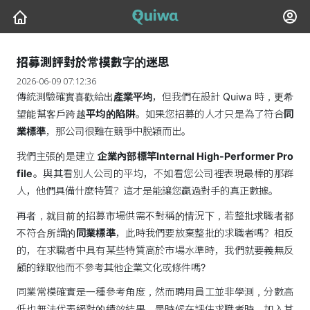
招募測評對於常模數字的迷思
2026-06-09 07:12:36
傳統測驗確實喜歡給出
產業平均
，但我們在設計 Quiwa 時，更希
望能幫客戶跨越
平均的陷阱
。如果您招募的人才只是為了符合
同
業標準
，那公司很難在競爭中脫穎而出。
我們主張的是建立
企業內部標竿Internal High-Performer Pro
file
。與其看別人公司的平均，不如看您公司裡表現最棒的那群
人，他們具備什麼特質？這才是能讓您贏過對手的真正數據。
再者，就目前的招募市場供需不對稱的情況下，若整批求職者都
不符合所謂的
同業標準
，此時我們要放棄整批的求職者嗎？相反
的，在求職者中具有某些特質高於市場水準時，我們就要義無反
顧的錄取他而不參考其他企業文化或條件嗎?
同業常模確實是一種參考角度，然而聘用員工並非學測，分數高
低也無法代表絕對的績效結果。是時候在評估求職者時，加入其