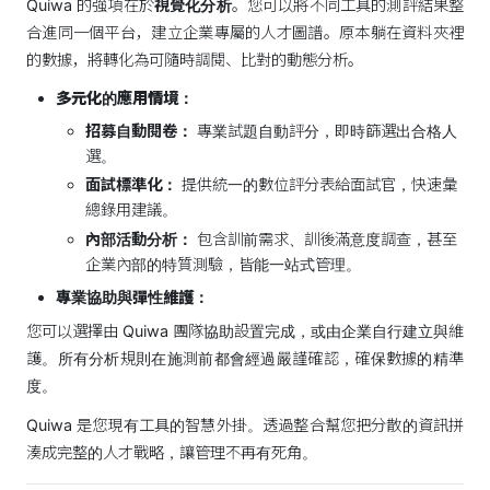
Quiwa 的強項在於
視覺化分析
。您可以將不同工具的測評結果整
合進同一個平台，建立企業專屬的人才圖譜。原本躺在資料夾裡
的數據，將轉化為可隨時調閱、比對的動態分析。
多元化的應用情境：
招募自動閱卷：
專業試題自動評分，即時篩選出合格人
選。
面試標準化：
提供統一的數位評分表給面試官，快速彙
總錄用建議。
內部活動分析：
包含訓前需求、訓後滿意度調查，甚至
企業內部的特質測驗，皆能一站式管理。
專業協助與彈性維護：
您可以選擇由 Quiwa 團隊協助設置完成，或由企業自行建立與維
護。所有分析規則在施測前都會經過嚴謹確認，確保數據的精準
度。
Quiwa 是您現有工具的智慧外掛。透過整合幫您把分散的資訊拼
湊成完整的人才戰略，讓管理不再有死角。