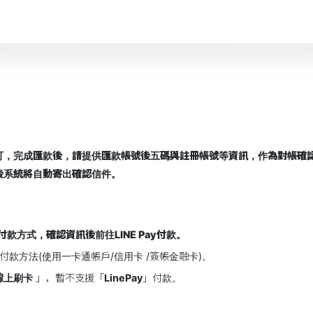
即可，完成匯款後，請提供匯款帳號後五碼與註冊帳號等資訊，作為對帳確
後系統將自動寄出確認信件。
y付款方式，確認資訊後前往LINE Pay付款。
及付款方法(使用一卡通帳戶/信用卡 /簽帳金融卡)。
線上刷卡
」，暫不支援「
LinePay
」付款。
。