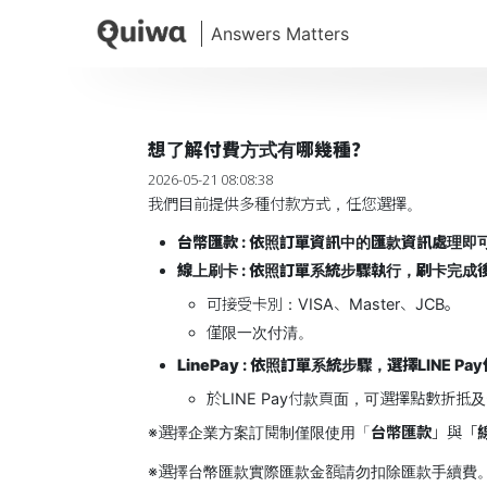
想了解付費方式有哪幾種？
2026-05-21 08:08:38
我們目前提供多種付款方式，任您選擇。
台幣匯款
: 依照訂單資訊中的匯款資訊處理
線上刷卡
: 依照訂單系統步驟執行，刷卡完成
可接受卡別：VISA、Master、JCB。
僅限一次付清。
LinePay
: 依照訂單系統步驟，選擇LINE Pa
於LINE Pay付款頁面，可選擇點數折抵
※選擇企業方案訂閱制僅限使用「
台幣匯款
」與「
※選擇台幣匯款實際匯款金額請勿扣除匯款手續費