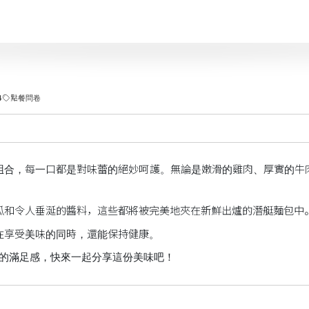
4
點餐問卷
組合，每一口都是對味蕾的絕妙呵護。無論是嫩滑的雞肉、厚實的牛
瓜和令人垂涎的醬料，這些都將被完美地夾在新鮮出爐的潛艇麵包中
在享受美味的同時，還能保持健康。
倫比的滿足感，快來一起分享這份美味吧！