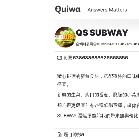
QS SUBWAY
蝌蚪公司
63862400796717296
638633633526668856
訂購
精心挑選的新鮮食材，搭配獨特的口味
盛宴。
新鮮的生菜、爽口的番茄、脆脆的小黃
想吃得更健康？有各種低脂選擇，讓你
SUBWAY 潛艇堡能給我們帶來無與
5
題目總數