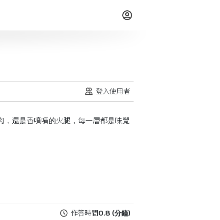
登入使用者
肉，還是香噴噴的火腿，每一層都是味覺
。
0.8
(分鐘)
作答時間