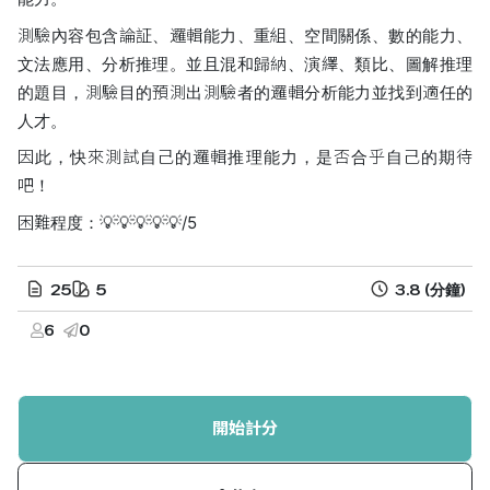
測驗內容包含論証、邏輯能力、重組、空間關係、數的能力、
文法應用、分析推理。並且混和歸納、演繹、類比、圖解推理
的題目，測驗目的預測出測驗者的邏輯分析能力並找到適任的
人才。
因此，快來測試自己的邏輯推理能力，是否合乎自己的期待
吧！
困難程度：💡💡💡💡💡/5
25
5
3.8
(分鐘)
6
0
開始計分