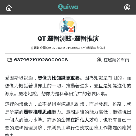
QT 邏輯測驗-邏輯推演
637962159143919347
蝌蚪公司
專業能力分析
637962191928000008
在邀請名單內
愛因斯坦說過，
想像力比知識更重要
。因為知識是有限的，而
想像力概括著世界上的一切，推動著進步，並且是知識進化的
源泉。嚴格地說，想像力是科學研究中的必要因素。
這裡的想像力，並不是指單純胡思亂想，而是發想、推敲，就
是所謂的
邏輯推理思維
能力。邏輯思維的能力高低，能體現出
一個人的智力水準。許多的企業在
評估人才
時，也都有自己一
套的邏輯推理測驗，預測員工執行任務或面臨工作難題的應變
能力。