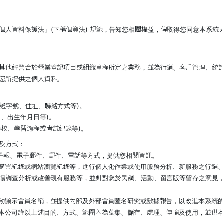
個人資料保護法」(下稱個資法) 規範，告知您相關權益，俾取得您同意本系統
其他經營合於營業登記項目或組織章程所定之業務，並為行銷、客戶管理、統
您所提供之個人資料。
分證字號、住址、聯絡方式等)。
別、出生年月日等)。
學校、學習過程或考試紀錄等)。
及方式：
電子報、電子郵件、郵件、電話等方式，提供您相關資訊。
、購買紀錄或網站瀏覽紀錄等，進行個人化作業或使用服務分析、新服務之行銷、
場調查分析或改善現有服務等，並針對您於民調、活動、留言版等留存之意見
自動顯示會員名稱，並提供內部及外部會員匿名研究或數據報告，以改進本系統
，本公司謹以上述目的、方式、範圍內為蒐集、儲存、處理、傳輸及使用，並供