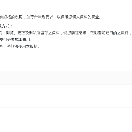
有嚴格的規範，並符合法規要求，以保護您個人資料的安全。
及方式：
查詢、閱覽、更正及刪除所留存之資料，倘您前述請求，致影響前述目的之執行
支付必要成本費用。
資料，將無法使用本服務。