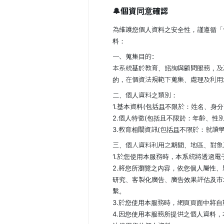
🔔個資同意確認
為維護您個人資料之安全性，謹遵循「
料：
一、蒐集目的：
本系統基於教育、諮詢與顧問服務，及
的，在個資法規範下蒐集、處理及利用
二、個人資料之類別：
1.基本資料(包括且不限於：姓名、身
2.個人特徵(包括且不限於：年齡、性
3.教育相關資訊(包括且不限於：就讀
三、個人資料利用之期間、地區、對象
1.於您使用本服務時，本系統將透過
2.將您所瀏覽之內容，依您個人屬性
研究、客製化廣告、廣告效果評估及市
繫。
3.於您使用本服務時，網頁頁面中將
4.因您使用本服務所提供之個人資料