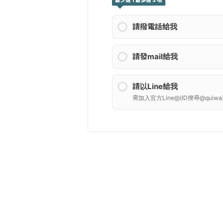
最少選 1 最多選 3 項
請撥電話給我
請發mail給我
請以Line給我
需加入官方Line@(ID搜尋@quiwa