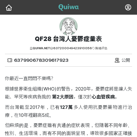
QF28 台灣人憂鬱症量表
637200049423910056
QUIWA.NET
情緒評估
637990678309617923
公開
你最近一直悶悶不樂嗎？
根據世界衛生組織(WHO)的警告，2020年，憂鬱症將是讓人失
能、早死等疾病負擔的
第2大原因
，僅次於
心血管疾病
。
而台灣截至2017年，已有
127萬
多人使用抗憂鬱藥物進行治
療，在10年裡翻高5成。
但麻煩的是，憂鬱症雖有共通的症狀表現，但隨著不同年齡、
性別、生活環境，而有不同的面貌呈現，導致很多國家正確接