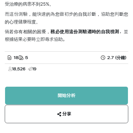
受治療的病患不到25%。
而這份測驗，能快速的為您做初步的自我診斷，協助您判斷您
的心理健康程度。
倘若你有相關的困擾，
務必使用這份測驗適時的自我檢測
，並
根據結果必要時立即尋求協助。
18
5
2.7
(分鐘)
18,526
19
開始分析
分享