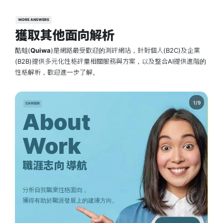
MORE ANSWERS
獲取其他面向解析
酷蛙(
Quiwa
)是網路最受歡迎的測評網站，針對個人(B2C)及企業
(B2B)提供多元化性格評量相關服務與方案，以及整合AI提供進階的
性格解析，歡迎進一步了解。
CAREER
PE
About
Work
職涯志向 導航
分析自我職業性格面向，
透
獲得有助於職涯發展上的建議方向。
用