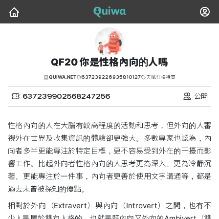
QF20 你是性格內向的人嗎
637239226935810127
QUIWA.NET
天賦性格特質
637239902568247256
公開
性格內向的人在大腦有較高程度的活動和思考，但外向的人審
視外在世界及收集資訊的體驗卻更強大。多數專家也認為，內
向者多半更能專注於特定目標，更不容易受到外在的干擾而影
響工作。比起外向者性格內向的人思考更為深入、更為冷靜沉
著、更能專注於一件事，內向者更善於使用文字溝通等，都是
過去未曾被探知的優點。
相對於外向（Extravert）與內向（Introvert）之間，也有不
少人是屬於雙向人格的，也就是既內向又外向的Ambivert（雙