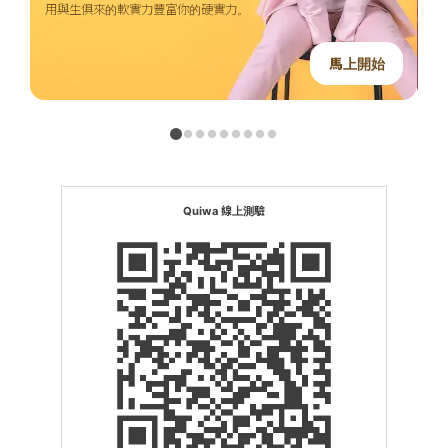
用與生俱來的軟實力豐富你的硬實力。
透
馬上開始
Quiwa 線上測驗