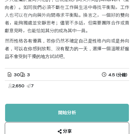
向者）。如同我們必須不斷在工作與生活中尋找平衡點，工作
人也可以在內向與外向間尋求平衡點。換言之，一個好的雙向
者，能夠獨處並安靜思考；儘管不多話，但需要團隊合作或貢
獻意見時，也能恰如其分的成為其中一員。
然而性格各有優異，若你仍然不確定自己是性格內向或是外向
者，可以在你感到放鬆、沒有壓力的一天，選擇一個溫暖舒服
且不會受到干擾的地方試試吧。
30
3
4.5
(分鐘)
2,650
7
開始分析
分享