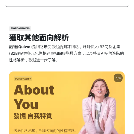
MORE ANSWERS
獲取其他面向解析
酷蛙(
Quiwa
)是網路最受歡迎的測評網站，針對個人(B2C)及企業
(B2B)提供多元化性格評量相關服務與方案，以及整合AI提供進階的
性格解析，歡迎進一步了解。
PERSONALITY
C
About
You
發掘 自我特質
透過性格測驗，認識各面向的性格樣貌。
除