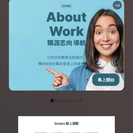
CAREER
About
Work
職涯志向 導航
分析自我職業性格面向，
獲得有助於職涯發展上的建議方向。
馬上開始
Quiwa 線上測驗