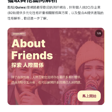
酷蛙(
Quiwa
)是網路最受歡迎的測評網站，針對個人(B2C)及企業
(B2B)提供多元化性格評量相關服務與方案，以及整合AI提供進階的
性格解析，歡迎進一步了解。
COMMUNITY
PE
About
Friends
探索 人際關係
除了自我性格，人際互動交流總存在著許多奧妙關係。
透
透過測驗交互分析，也可以解開許多困擾已久的問題。
用
馬上開始