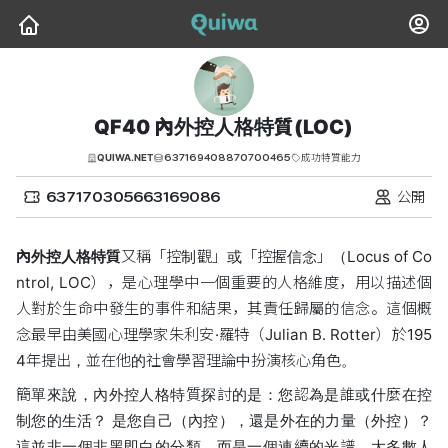
QF40 內外控人格特質(LOC)
637169408870700465
QUIWA.NET
成功特質能力
637170305663169086
公開
內外控人格特質
又稱「控制觀」或「控握信念」（Locus of Co
ntrol, LOC），是心理學中一個重要的人格維度，用以描述個
人對於生命中發生的事件和結果，其責任歸屬的信念。這個概
念最早由美國心理學家朱利安·羅特（Julian B. Rotter）於195
4年提出，並在他的社會學習理論中扮演核心角色。
簡單來說，內外控人格特質探討的是：您認為是誰或什麼在控
制您的生活？ 是您自己（內控），還是外在的力量（外控）？
這並非一個非黑即白的分類，而是一個連續的光譜，大多數人