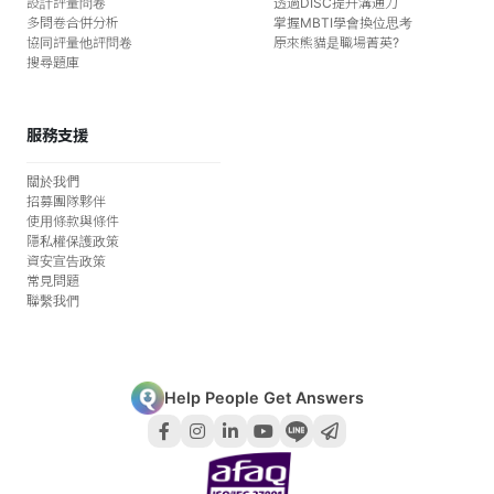
設計評量問卷
透過DISC提升溝通力
多問卷合併分析
掌握MBTI學會換位思考
協同評量他評問卷
原來熊貓是職場菁英?
搜尋題庫
服務支援
關於我們
招募團隊夥伴
使用條款與條件
隱私權保護政策
資安宣告政策
常見問題
聯繫我們
Help People Get Answers