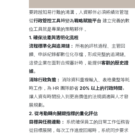
要跨越知易行難的鴻溝，人資夥伴必須將績效管理
從
行政管控工具
轉變為
戰略賦能平台
建立完善的數
位工具就是專業的策略夥伴 。
1. 確保法遵與透明化流程
流程標準化與追溯鏈：
所有的評核過程、主管回
饋、申訴紀錄都數位化存檔，形成完整的追溯鏈。
這使企業在面對合規審計時，能提供
客觀的歷史證
據
。
消除行政負擔：
消除資料重複輸入、表格彙整等耗
時工作，為 HR 團隊節省
20% 以上的行政時間
，
讓人資有時間投入到更高價值的法規調適與人才發
展規劃。
2. 從考勤轉向關鍵指標的量化評估
目標與任務連動：
系統確保員工的日常工作任務皆
從目標展開，每次工作進度回報時，系統同步要求