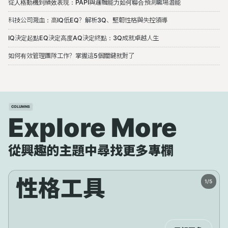
從人格動機到績效表現：PAPI與邏輯能力如何聯合預測職場潛能
科技公司濺血：高IQ低EQ？解析3Q、堅韌性格與失控領導
IQ決定起點EQ決定高度AQ決定終點：3Q成就卓越人生
如何有效管理團隊工作？掌握這5個關鍵就對了
COLUMNS
Explore More
從興趣的主題中尋找更多專欄
性格工具