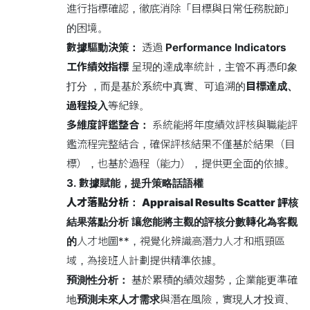
進行指標確認，徹底消除「目標與日常任務脫節」
的困境。
數據驅動決策：
透過
Performance Indicators
工作績效指標
呈現的達成率統計，主管不再憑印象
打分 ，而是基於系統中真實、可追溯的
目標達成、
過程投入
等紀錄。
多維度評鑑整合：
系統能將年度績效評核與職能評
鑑流程完整結合，確保評核結果不僅基於結果（目
標），也基於過程（能力），提供更全面的依據。
3. 數據賦能，提升策略話語權
人才落點分析：
Appraisal Results Scatter 評核
結果落點分析
讓您能將主觀的評核分數轉化為客觀
的
人才地圖**，視覺化辨識高潛力人才和瓶頸區
域，為接班人計劃提供精準依據。
預測性分析：
基於累積的績效趨勢，企業能更準確
地
預測未來人才需求
與潛在風險，實現人才投資、