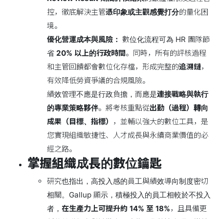
控，徹底解決主管
憑印象或主觀感覺打分
的量化困
境。
優化營運成本與風險：
數位化流程可為 HR 團隊節
省
20% 以上的行政時間
。同時，所有的評核過程
和主管回饋都會數位化存檔，形成完整的
追溯鏈
，
有效降低勞資爭議的合規風險。
績效管理不應是行政負擔，而應是
連接戰略與執行
的專業策略夥伴
。將考核重點從
出勤（過程）
轉向
成果（目標、指標）
，並輔以強大的數位工具，是
您實現組織敏捷性、人才成長與永續商業價值的必
經之路。
掌握組織成長的數位鑰匙
研究也指出，高投入感的員工與績效導向制度密切
相關。Gallup 顯示，積極投入的員工相較於不投入
者，
在生產力上可提升約 14% 至 18%
，且具備更