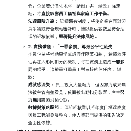
假，企業若仍僵化地將「請假」與「績效」強連
結，將
直接影響員工福祉與家庭工作平衡
。
法遵風險升高：
延續舊有制度，將使企業在面對勞
資爭議或符合規範審計時，難以提供客觀且符合法
規的評核依據，
顯著提升法律風險
。
2. 實務爭議：「一罪多罰」導致公平性流失
多數企業將考勤異常或請假伴隨著扣款 。若績效評
估再加入形同扣分的機制，將在實務上造成
一罪多
罰
的感受。這嚴重打擊員工對考核的信任度 ，導
致：
成就感流失：
員工投入大量精力，但因努力成果無
法被主管完整看見，反而被出勤扣分影響，產生
努
力無用論
的消極心態。
數據與策略脫節：
傳統評核難以將年度目標達成度
與員工職能發展整合，使人資部門提供的報告缺乏
全面性依據。