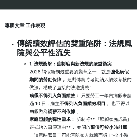
專欄文章
工作表現
傳統績效評估的雙重陷阱：法規風
險與公平性流失
1. 法規衝擊：舊制度與新法規的嚴重衝突
2026 請假新制最重要的變革之一，就是
強化病假
期間的勞動保障
。這對傳統將考勤納入績效考核的
做法，構成了直接的法遵挑戰：
病假不得列入負面績效：
只要勞工一年內病假未超
過 10 日，雇主
不得列入負面績效項目
，也不得以
病假做為
調薪不利依據
。
家庭照顧的彈性需求：
新制將**「照顧家庭成員」
正式納入事假理由** ，並開放
事假可按小時計算
。這意味著員工可能因陪家人就醫而請 1～2 小時