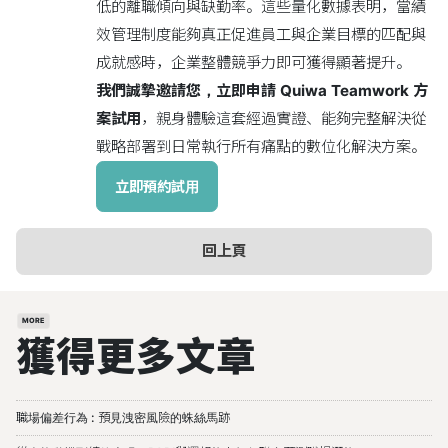
低的離職傾向與缺勤率。這些量化數據表明，當績
效管理制度能夠真正促進員工與企業目標的匹配與
成就感時，企業整體競爭力即可獲得顯著提升。
我們誠摯邀請您，立即申請 Quiwa Teamwork 方
案試用
，親身體驗這套經過實證、能夠完整解決從
戰略部署到日常執行所有痛點的數位化解決方案。
立即預約試用
回上頁
MORE
獲得更多文章
職場偏差行為 : 預見洩密風險的蛛絲馬跡