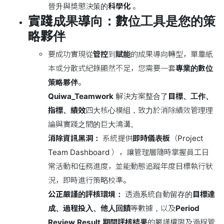
晉升與獎懲決策的
科學化
。
實踐成果導向：數位工具是您的策
略夥伴
要成功實現從
管控
到
賦能
的成果導向轉型，單靠紙
本或分散式紀錄顯然不足，您需要一套
專業的數位
策略夥伴
。
Quiwa_Teamwork
解決方案整合了
目標、工作、
指標、績效
四大核心模組，致力於消除績效管理理
論與實踐之間的巨大鴻溝。
消除資訊黑洞：
系統提供
即時儀表板
（Project
Team Dashboard ），讓管理層隨時掌握員工日
常活動和任務進度，並能動態追蹤年度目標執行狀
況，即時進行策略校準。
公正嚴謹的評核環境：
透過系統自動留存的
目標達
成、過程投入、他人回饋
等數據，以及
Period
Review Result 期間評核結果
的嚴謹權限及過程管