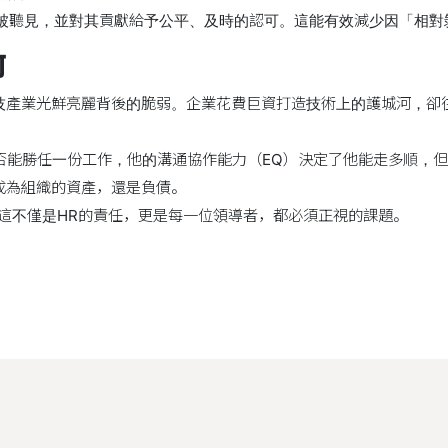
能被聽見，並對其貢獻給予公平、及時的認可。這能有效減少因「相對
河
技產業光鮮亮麗背後的脆弱。企業花費巨資打造技術上的護城河，卻
否能勝任一份工作，他的溝通協作能力（EQ）決定了他能走多順，
成為組織的資產，還是負債。
這不僅是HR的責任，更是每一位領導者，都必須正視的課題。