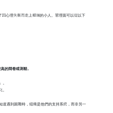
了因心理失衡而走上極端的小人。管理面可以從以下
較高的問卷或測驗
。
」。
化。
工知道遇到困難時，組織是他們的支持系統，而非另一