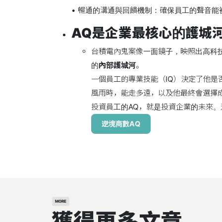
• 暢通的溝通與回饋機制：確保員工的聲音
AQ是企業最核心的護城
台積電內鬼案像一面鏡子，映照出高科
的
內部護城河
。
一個員工的專業技能（IQ）決定了他是
風雨時，能走多遠，以及他最終會選擇
投資員工的AQ，就是投資企業的未來。
逆境商數AQ
MORE
獲得更多文章