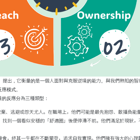
Stoltz）提出，它衡量的是一個人面對與克服逆境的能力。與我們熟知
反應模式。
境的反應分為三種類型：
輕易放棄、逃避或怨天尤人。在職場上，他們可能是最先抱怨、散播負
程度，找到一個看似安穩的「舒適圈」後便停滯不前。他們滿足於現狀
戰與機會，終其一生都在不斷攀登，追求自我實現。他們擁有強大的心