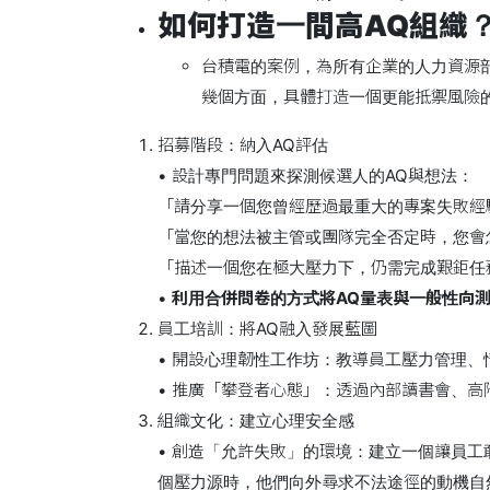
如何打造一間高AQ組織
台積電的案例，為所有企業的人力資源
幾個方面，具體打造一個更能抵禦風險
招募階段：納入AQ評估
• 設計專門問題來探測候選人的AQ與想法：
「請分享一個您曾經歷過最重大的專案失敗經
「當您的想法被主管或團隊完全否定時，您會
「描述一個您在極大壓力下，仍需完成艱鉅任
•
利用合併問卷的方式將AQ量表與一般性向
員工培訓：將AQ融入發展藍圖
• 開設心理韌性工作坊：教導員工壓力管理
• 推廣「攀登者心態」：透過內部讀書會、
組織文化：建立心理安全感
• 創造「允許失敗」的環境：建立一個讓員
個壓力源時，他們向外尋求不法途徑的動機自