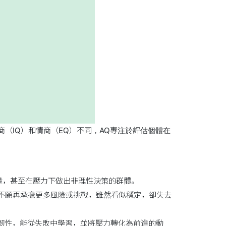
的智商（IQ）和情商（EQ）不同，AQ專注於評估個體在
能量，甚至在壓力下做出非理性決策的群體。
，不願再承擔更多風險或挑戰，雖然看似穩定，卻失去
理韌性，能從失敗中學習，並將壓力轉化為前進的動