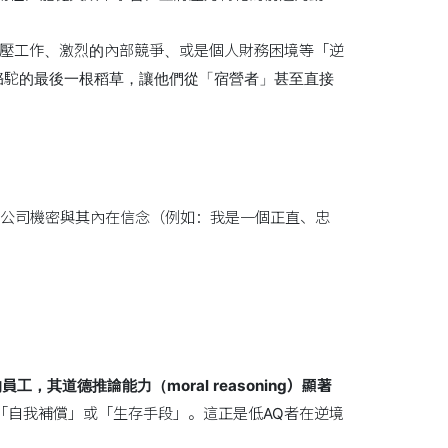
高壓工作、激烈的內部競爭、或是個人財務困境等「逆
駱駝的最後一根稻草，讓他們從「宿營者」甚至直接
方說竊取公司機密與其內在信念（例如：我是一個正直、忠
，其道德推論能力（moral reasoning）顯著
「自我補償」或「生存手段」。這正是低AQ者在逆境