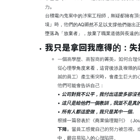
力。
台積電內鬼案中的涉案工程師，無疑都擁有頂
境」時，他們的AQ顯然不足以支撐他們做出
墮落為「放棄者」，放棄了職業道德與長遠的
我只是拿回我應得的：失
一個高學歷、高智商的菁英，如何合理
從心理學角度來看，這背後涉及複雜的認知失
誠的員工）產生衝突時，會產生巨大的
他們可能會告訴自己：
•
公司對我不公平，我付出這麼多卻沒
•
這只是給他們一個教訓，我並不是真
•
所有人都這麼做，我只是其中一個
。
根據一篇發表於《商業倫理期刊》（Journal 
下降
。當員工感覺自己的努力被忽視，
中，最容易陷入的心理陷阱。