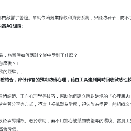
？
部門敲響了警鐘。單純依賴競業條款和資安系統，只能防君子，防不
的
高AQ組織
：
驗，您當時如何應對？從中學到了什麼？」
怎麼做？」
務的經驗。」
測驗結合，降低作答的預期防備心理，藉由工具達到同時回收敏感性
、情緒調節、正向心理學等技巧，幫助他們建立應對逆境的「心理肌肉
高階主管分享等方式，塑造「視挑戰為常態，視失敗為學習」的組織文
工敢於承認錯誤、敢於求助，而不用擔心被懲罰或羞辱的環境。當員
然會降低。