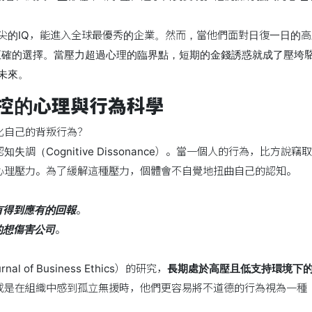
尖的IQ，能進入全球最優秀的企業。然而，當他們面對日復一日的
正確的選擇。當壓力超過心理的臨界點，短期的金錢誘惑就成了壓垮
未來。
控的心理與行為科學
化自己的背叛行為？
調（Cognitive Dissonance）。當一個人的行為，比
心理壓力。為了緩解這種壓力，個體會不自覺地扭曲自己的認知。
有得到應有的回報
。
的想傷害公司
。
of Business Ethics）的研究，
長期處於高壓且低支持環境下的員工
或是在組織中感到孤立無援時，他們更容易將不道德的行為視為一種