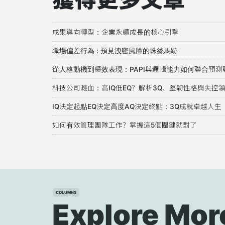
成果導向轉型：企業永續成長的核心引擎
職場偏差行為 : 預見洩密風險的蛛絲馬跡
從人格動機到績效表現：PAPI與邏輯能力如何聯合預測
科技公司濺血：高IQ低EQ？解析3Q、堅韌性格與失控
IQ決定起點EQ決定高度AQ決定終點：3Q成就卓越人生
如何有效管理團隊工作？掌握這5個關鍵就對了
COLUMNS
Explore Mor