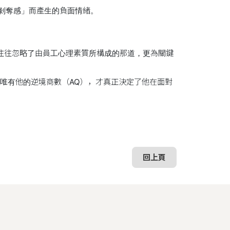
剝奪感」而產生的負面情緒。
往往忽略了由員工心理素質所構成的那道，更為關鍵
但唯有他的逆境商數（AQ），才真正決定了他在面對
回上頁