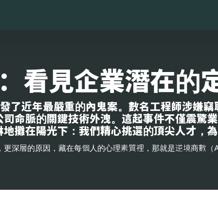
Q：看見企業潛在的
爆發了近年最嚴重的內鬼案。數名工程師涉嫌竊
公司命脈的關鍵技術外洩。這起事件不僅震驚業
淋地攤在陽光下：我們精心挑選的頂尖人才，為
的原因，藏在每個人的心理素質裡，那就是逆境商數（Adversity