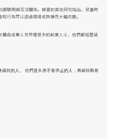
功跟聰明與否沒關係。赫曼的其他研究指出，兒童時
格和行為可以透過環境或熱情而大幅改變。
布蘭森或華人世界裡很多的創業人士，他們都經歷過
能取得成就的人。 他們是永遠不會停止的人，無論挑戰有