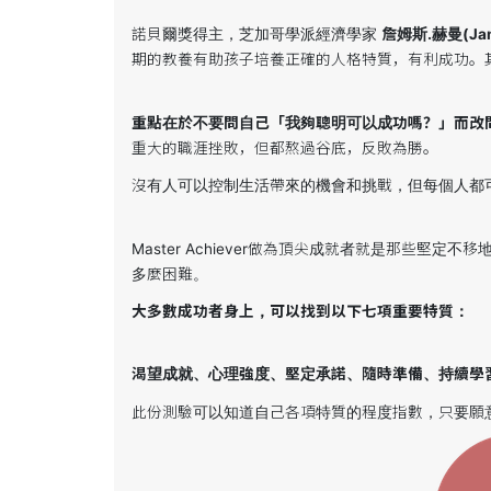
諾貝爾獎得主，芝加哥學派經濟學家
詹姆斯.赫曼(Jam
期的教養有助孩子培養正確的人格特質，有利成功。
重點在於不要問自己「我夠聰明可以成功嗎？」而改
重大的職涯挫敗，但都熬過谷底，反敗為勝。
沒有人可以控制生活帶來的機會和挑戰，但每個人都
Master Achiever做為頂尖成就者就是那些
多麼困難。
大多數成功者身上，可以找到以下七項重要特質：
渴望成就、心理強度、堅定承諾、隨時準備、持續學
此份測驗可以知道自己各項特質的程度指數，只要願