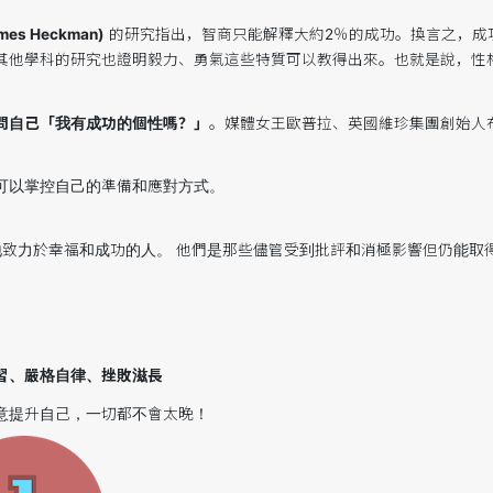
es Heckman)
的研究指出，智商只能解釋大約2％的成功。換言之，成
其他學科的研究也證明毅力、勇氣這些特質可以教得出來。也就是說，性
問自己「我有成功的個性嗎？」
。媒體女王歐普拉、英國維珍集團創始人
可以掌控自己的準備和應對方式。
堅定不移地致力於幸福和成功的人。 他們是那些儘管受到批評和消極影響但仍
習、嚴格自律、挫敗滋長
意提升自己，一切都不會太晚！