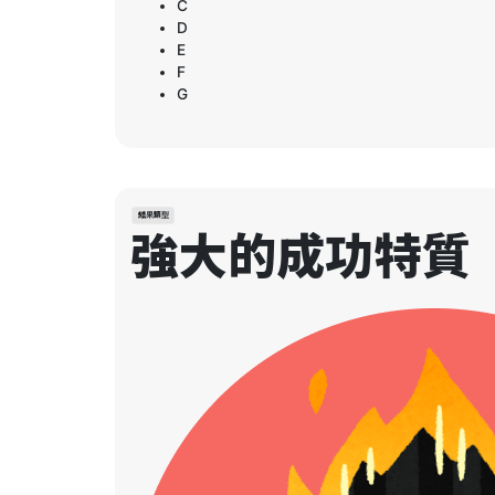
C
D
E
F
G
結果類型
強大的成功特質