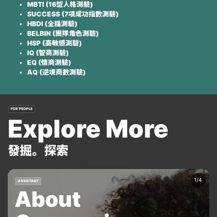
MBTI (16型人格測驗)
SUCCESS (7項成功指數測驗)
HBDI (全腦測驗)
BELBIN (團隊角色測驗)
HSP (高敏感測驗)
IQ (智商測驗)
EQ (情商測驗)
AQ (逆境商數測驗)
FOR PEOPLE
Explore More
發掘。探索
ASSISTANT
About