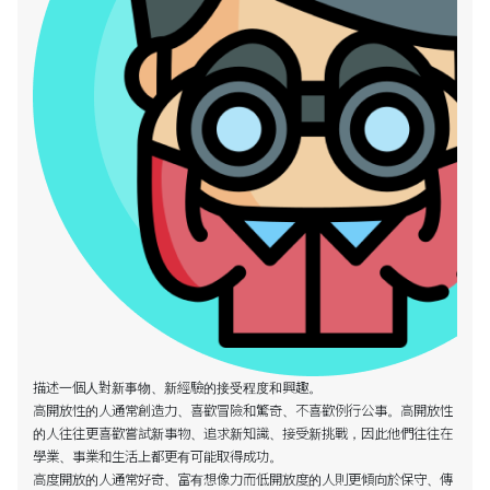
描述一個人對新事物、新經驗的接受程度和興趣。
高開放性的人通常創造力、喜歡冒險和驚奇、不喜歡例行公事。高開放性
的人往往更喜歡嘗試新事物、追求新知識、接受新挑戰，因此他們往往在
學業、事業和生活上都更有可能取得成功。
高度開放的人通常好奇、富有想像力而低開放度的人則更傾向於保守、傳