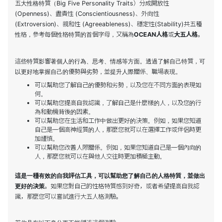
五大性格特質（Big Five Personality Traits）分成開放性
(Openness)、盡責性 (Conscientiousness)、外向性
(Extroversion)、親和性 (Agreeableness)、穩定性(Stability)共五種
性格，參考每個性格特質的首個字母，又稱為
OCEAN人格
或
大五人格
。
這些特質影響著個人的行為、思考、情感等方面。透過了解自己特質，可
以更好地掌握自己的優勢與劣勢，並提升人際關係、職場表現。
可以幫助您了解自己的優勢和劣勢，以及您在不同方面的表現如
何。
可以幫助您提高自我認識，了解自己是什麼樣的人，以及您的行
為和動機背後的因素。
可以幫助您在生活和工作中做出更好的決策。例如，如果您知道
自己是一個高神經質的人，那麼您就可以在選擇工作或伴侶時更
加謹慎。
可以幫助您改善人際關係。例如，如果您知道自己是一個內向的
人，那麼您就可以在與他人交往時更加積極主動。
這是一種有效的自我評估工具，可以幫助您了解自己的人格特質，並做出
更好的決策
。如果您對自己的性格特質感到好奇，或者希望提高自我認
識，那麼您可以嘗試進行大五人格測驗。