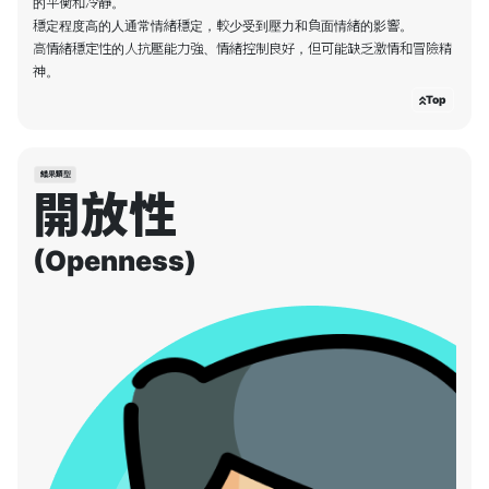
的平衡和冷靜。
穩定程度高的人通常情緒穩定，較少受到壓力和負面情緒的影響。
高情緒穩定性的人抗壓能力強、情緒控制良好，但可能缺乏激情和冒險精
Top
結果類型
開放性
(Openness)