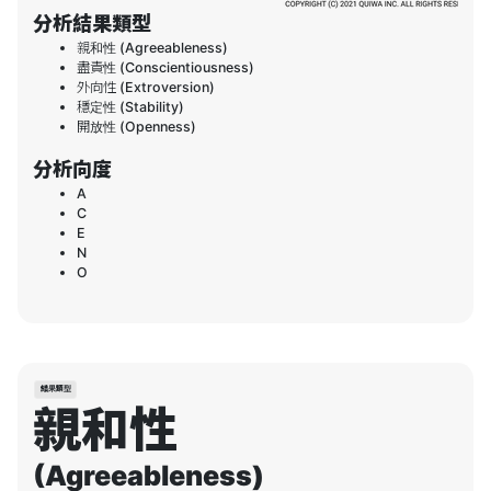
分析結果類型
親和性 (Agreeableness)
盡責性 (Conscientiousness)
外向性 (Extroversion)
穩定性 (Stability)
開放性 (Openness)
分析向度
A
C
E
N
O
結果類型
親和性
(Agreeableness)