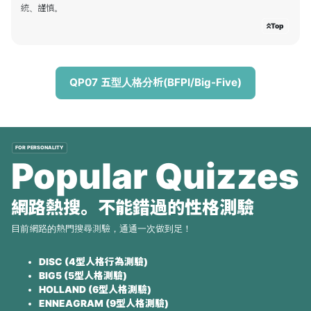
Top
QP07 五型人格分析(BFPI/Big-Five)
FOR PERSONALITY
Popular Quizzes
網路熱搜。不能錯過的性格測驗
目前網路的熱門搜尋測驗，通通一次做到足！
DISC (4型人格行為測驗)
BIG5 (5型人格測驗)
HOLLAND (6型人格測驗)
ENNEAGRAM (9型人格測驗)