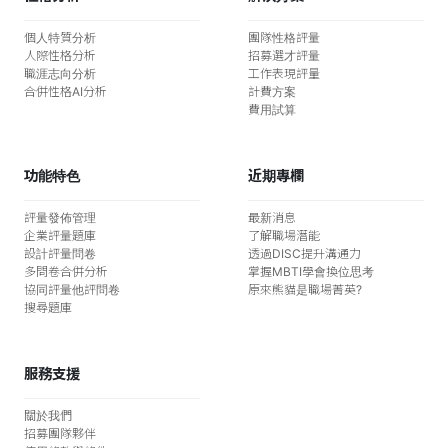
個人特質分析
團隊性格評量
人際性格分析
招募選才評量
職涯志向分析
工作表現評量
合併性格AI分析
計費方案
費用試算
功能特色
近期專欄
評量發佈管理
最新消息
企業評量題庫
了解職場潛能
設計評量問卷
透過DISC提升溝通力
多問卷合併分析
掌握MBTI學會換位思考
協同評量他評問卷
原來熊貓是職場菁英?
搜尋題庫
服務支援
關於我們
招募團隊夥伴