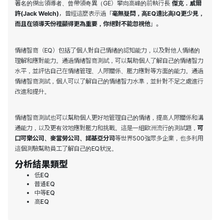
著名的傑出領導者、曾帶領奇異（GE）攀向高峰的前執行長
傑克．威爾
許(Jack Welch)
，曾經這麼表示過「
毫無疑問，高EQ遠比高IQ更少見，
而且在領導天份裡顯得更為重要，你絕對不能忽視他
」。
情緒智商（EQ）包括了個人對自己情緒的認知能力，以及對他人情緒的
理解和應對能力。通過情緒智商測試，可以幫助個人了解自己的情緒智力
水平，並評估自己在情緒管理、人際關係、壓力應對等方面的能力。通過
情緒智商測試，個人可以了解自己的情緒智力水準，並針對不足之處進行
改進和提升。
情緒智商測試也可以幫助個人更好地管理自己的情緒，提高人際關係和溝
通能力，以及更有效地應對壓力和挑戰。這是一組歐洲流行的測試題，
可
口可樂公司、麥當勞公司、諾基亞分司
等世界500強眾多企業，也多利用
這個測驗幫助員工了解自己的EQ狀況。
分析結果類型
低EQ
普通EQ
中等EQ
高EQ